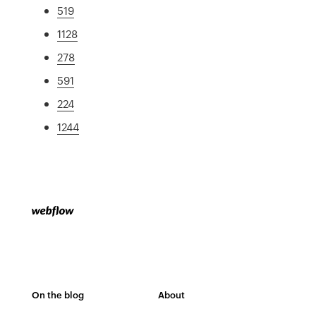
519
1128
278
591
224
1244
On the blog
About