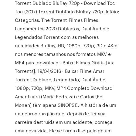
Torrent Dublado BluRay 720p - Download Toc
Toc (2017) Torrent Dublado BluRay 720p. Início;
Categorias. The Torrent Filmes Filmes
Lançamentos 2020 Dublados, Dual Áudio e
Legendados Torrent com as melhores
qualidades BluRay, HD, 1080p, 720p, 3D e 4K e
nos menores tamanhos nos formatos MKV e
MP4 para download - Baixe Filmes Grátis [Via
Torrents]. 19/04/2016 · Baixar Filme Amar
Torrent Dublado, Legendado, Dual Áudio,
1080p, 720p, MKV, MP4 Completo Download
Amar Laura (María Pedraza) e Carlos (Pol
Monen) têm apena SINOPSE: A história de um
ex-neurocirurgião que, depois de ter sua
carreira destruída em um acidente, começa
uma nova vida. Ele se torna discípulo de um