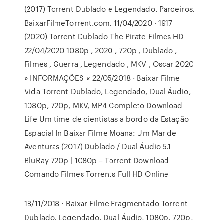
(2017) Torrent Dublado e Legendado. Parceiros.
BaixarFilmeTorrent.com. 11/04/2020 · 1917
(2020) Torrent Dublado The Pirate Filmes HD
22/04/2020 1080p , 2020 , 720p , Dublado ,
Filmes , Guerra , Legendado , MKV , Oscar 2020
» INFORMAÇÕES « 22/05/2018 · Baixar Filme
Vida Torrent Dublado, Legendado, Dual Áudio,
1080p, 720p, MKV, MP4 Completo Download
Life Um time de cientistas a bordo da Estação
Espacial In Baixar Filme Moana: Um Mar de
Aventuras (2017) Dublado / Dual Áudio 5.1
BluRay 720p | 1080p – Torrent Download
Comando Filmes Torrents Full HD Online
18/11/2018 · Baixar Filme Fragmentado Torrent
Dublado, Legendado, Dual Áudio, 1080p, 720p,