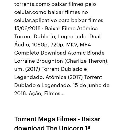
torrents.como baixar filmes pelo
celular,como baixar filmes no
celular,aplicativo para baixar filmes
15/06/2018 · Baixar Filme Atômica
Torrent Dublado, Legendado, Dual
Áudio, 1080p, 720p, MKV, MP4
Completo Download Atomic Blonde
Lorraine Broughton (Charlize Theron),
um. (2017) Torrent Dublado e
Legendado. Atômica (2017) Torrent
Dublado e Legendado. 15 de junho de
2018. Ação, Filmes…
Torrent Mega Filmes - Baixar
download The Unicorn 1ª