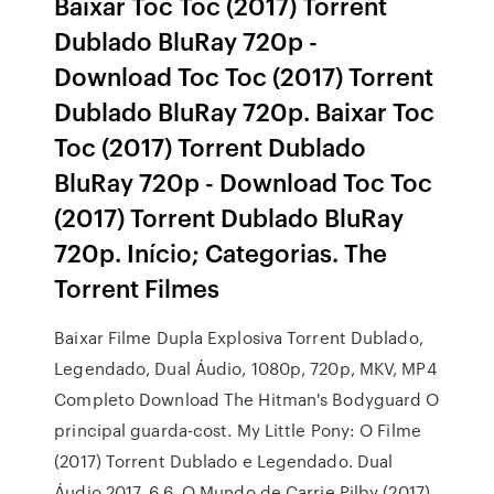
Baixar Toc Toc (2017) Torrent
Dublado BluRay 720p -
Download Toc Toc (2017) Torrent
Dublado BluRay 720p. Baixar Toc
Toc (2017) Torrent Dublado
BluRay 720p - Download Toc Toc
(2017) Torrent Dublado BluRay
720p. Início; Categorias. The
Torrent Filmes
Baixar Filme Dupla Explosiva Torrent Dublado,
Legendado, Dual Áudio, 1080p, 720p, MKV, MP4
Completo Download The Hitman's Bodyguard O
principal guarda-cost. My Little Pony: O Filme
(2017) Torrent Dublado e Legendado. Dual
Áudio 2017. 6.6. O Mundo de Carrie Pilby (2017)