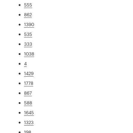
555
862
1390
535
333
1038
4
1429
1778
867
588
1645
1323
198