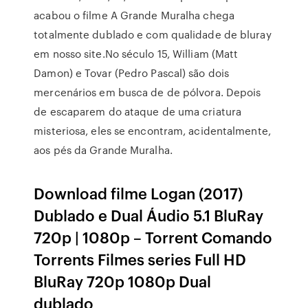
acabou o filme A Grande Muralha chega
totalmente dublado e com qualidade de bluray
em nosso site.No século 15, William (Matt
Damon) e Tovar (Pedro Pascal) são dois
mercenários em busca de de pólvora. Depois
de escaparem do ataque de uma criatura
misteriosa, eles se encontram, acidentalmente,
aos pés da Grande Muralha.
Download filme Logan (2017)
Dublado e Dual Áudio 5.1 BluRay
720p | 1080p – Torrent Comando
Torrents Filmes series Full HD
BluRay 720p 1080p Dual
dublado