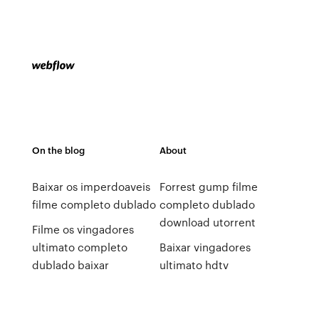
On the blog
About
Baixar os imperdoaveis
Forrest gump filme
filme completo dublado
completo dublado
download utorrent
Filme os vingadores
ultimato completo
Baixar vingadores
dublado baixar
ultimato hdtv